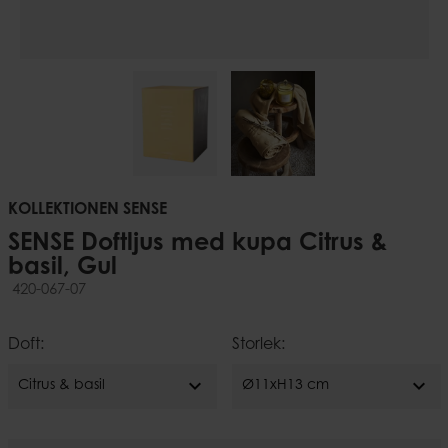
KOLLEKTIONEN SENSE
SENSE Doftljus med kupa Citrus &
basil, Gul
420-067-07
Doft:
Storlek:
expand_more
expand_more
Citrus & basil
Ø11xH13 cm