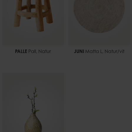
EAN-kod
7332793127996
PALLE
Pall, Natur
JUNI
Matta L, Natur/vit