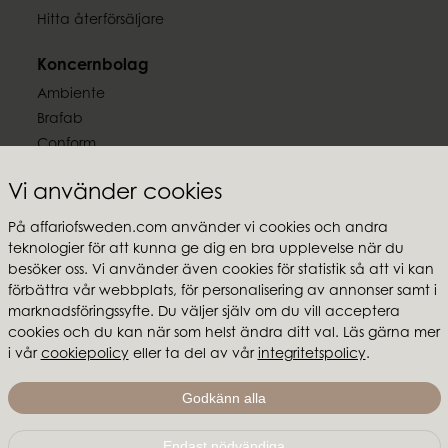
Hitta återförsäljare
Koncernbolag
Ambiente
Brafab
Conform
Furninova
Vi använder cookies
MTI
På affariofsweden.com använder vi cookies och andra
Följ oss
teknologier för att kunna ge dig en bra upplevelse när du
besöker oss. Vi använder även cookies för statistik så att vi kan
förbättra vår webbplats, för personalisering av annonser samt i
marknadsföringssyfte. Du väljer själv om du vill acceptera
cookies och du kan när som helst ändra ditt val. Läs gärna mer
Affari of Sweden
i vår
cookiepolicy
eller ta del av vår
integritetspolicy
.
Om oss
Godkänn alla
Skapa stilen
Endast nödvändiga