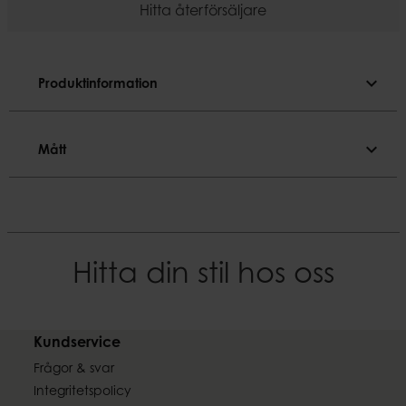
Hitta återförsäljare
expand_more
Produktinformation
Produktinformation
expand_more
Mått
Syntetiska dofter
Mått
Färgnyans
Grön
Diameter
11 cm
Material
Hitta din stil hos oss
Sojavax, glas
Höjd
13 cm
Doft
Suede & evergreen
Kundservice
Vikt
1,30 kg
Frågor & svar
Brinntid
Integritetspolicy
~48 h