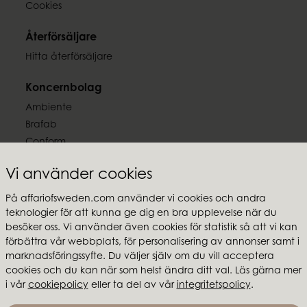
Cookies
EAN-kod
Återförsäljare
7332793128030
Hitta återförsäljare
Koncernbolag
Ambiente
Brafab
Conform
Furninova
Vi använder cookies
MTI
På affariofsweden.com använder vi cookies och andra
Följ oss
teknologier för att kunna ge dig en bra upplevelse när du
besöker oss. Vi använder även cookies för statistik så att vi kan
förbättra vår webbplats, för personalisering av annonser samt i
marknadsföringssyfte. Du väljer själv om du vill acceptera
cookies och du kan när som helst ändra ditt val. Läs gärna mer
i vår
cookiepolicy
eller ta del av vår
integritetspolicy
.
Affari of Sweden
Om oss