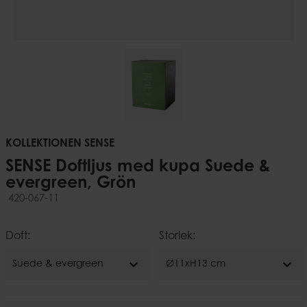
KOLLEKTIONEN SENSE
SENSE Doftljus med kupa Suede &
evergreen, Grön
420-067-11
Doft:
Storlek:
expand_more
expand_more
Suede & evergreen
Ø11xH13 cm