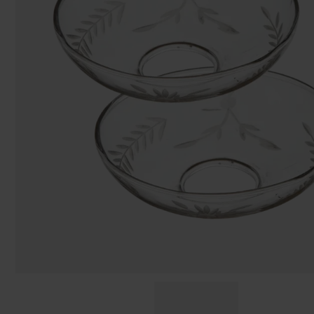
Påsar