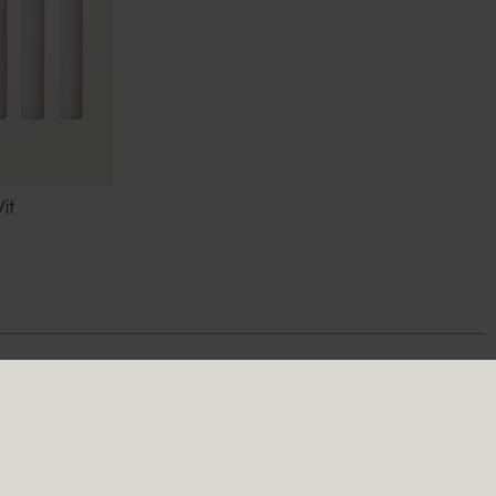
it
Följ oss