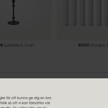
OR
Ljusstake S, Svart
RUSTIC
Kronljus, V
Hitta din stil hos oss
er för att kunna ge dig en bra
stik så att vi kan förbättra vår
jare
Koncernbolag