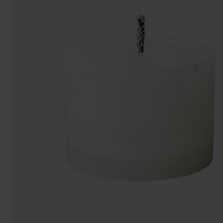
Påsar