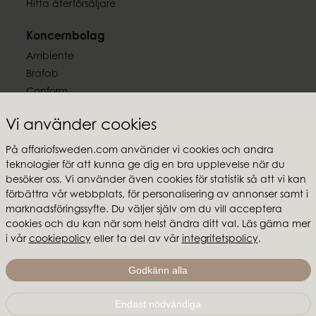
Hitta återförsäljare
Koncernbolag
Ambiente
Brafab
Conform
Furninova
Vi använder cookies
MTI
På affariofsweden.com använder vi cookies och andra
Följ oss
teknologier för att kunna ge dig en bra upplevelse när du
besöker oss. Vi använder även cookies för statistik så att vi kan
förbättra vår webbplats, för personalisering av annonser samt i
marknadsföringssyfte. Du väljer själv om du vill acceptera
cookies och du kan när som helst ändra ditt val. Läs gärna mer
i vår
cookiepolicy
eller ta del av vår
integritetspolicy
.
Affari of Sweden
Om oss
Godkänn alla
Skapa stilen
Endast nödvändiga