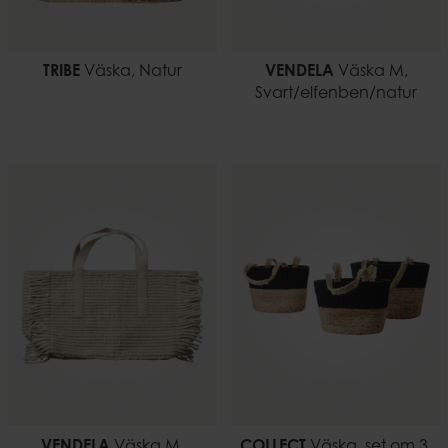
TRIBE
Väska, Natur
VENDELA
Väska M,
Svart/elfenben/natur
VENDELA
Väska M,
COLLECT
Väska, set om 3,