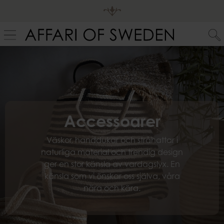
Accessoarer
Väskor, handdukar och stråhattar i
naturliga material och trendig design
ger en stor känsla av vardagslyx. En
känsla som vi önskar oss själva, våra
nära och kära.