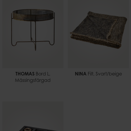
EAN-kod
Vikt
7332793199504
1,47 kg
THOMAS
Bord L,
NINA
Filt, Svart/beige
Mässingsfärgad