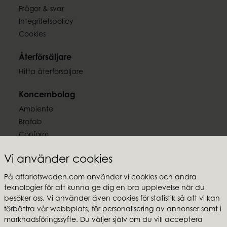
Frågor & svar
Integritetspolicy
Cookies
Återförsäljare
Hitta återförsäljare
Koncernbolag
Ambiente
Brafab
Conform
Furninova
Vi använder cookies
MTI
På affariofsweden.com använder vi cookies och andra
Följ oss
teknologier för att kunna ge dig en bra upplevelse när du
besöker oss. Vi använder även cookies för statistik så att vi kan
förbättra vår webbplats, för personalisering av annonser samt i
marknadsföringssyfte. Du väljer själv om du vill acceptera