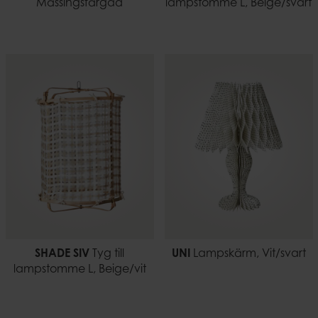
Mässingsfärgad
lampstomme L, Beige/svart
SHADE SIV
Tyg till
UNI
Lampskärm, Vit/svart
lampstomme L, Beige/vit