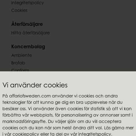
Integritetspolicy
Cookies
Återförsäljare
Hitta återförsäljare
Koncernbolag
Ambiente
Brafab
Conform
Furninova
Vi använder cookies
MTI
På affariofsweden.com använder vi cookies och andra
Följ oss
teknologier för att kunna ge dig en bra upplevelse när du
besöker oss. Vi använder även cookies för statistik så att vi kan
förbättra vår webbplats, för personalisering av annonser samt i
marknadsföringssyfte. Du väljer själv om du vill acceptera
cookies och du kan när som helst ändra ditt val. Läs gärna mer
Affari of Sweden
i vår
cookiepolicy
eller ta del av vår
integritetspolicy
.