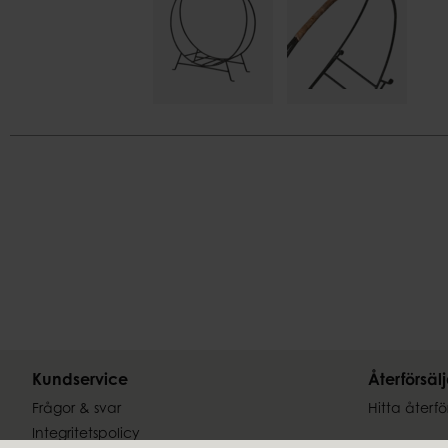
Kundservice
Återförsäl
Frågor & svar
Hitta återfö
Integritetspolicy