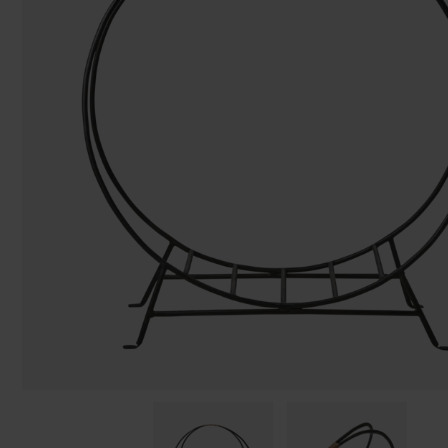
Påsar