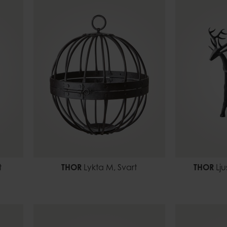
t
THOR
Lykta M, Svart
THOR
Lju