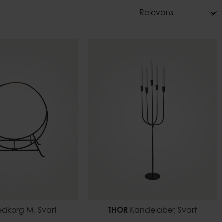
Krukhållare
Dekoration
are
dkorg M, Svart
THOR
Kandelaber, Svart