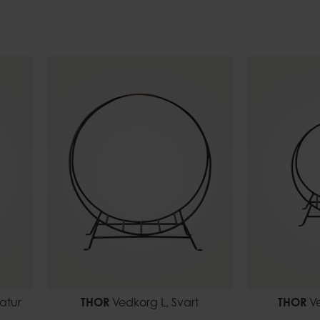
Ljusfat
Eldkorgar
Uteljushåll
atur
THOR
Vedkorg L, Svart
THOR
Ve