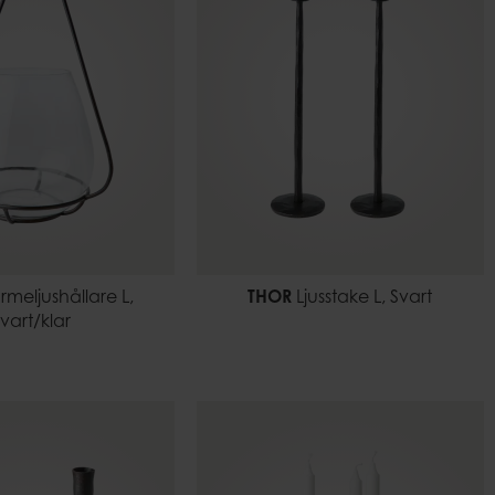
meljushållare L,
THOR
Ljusstake L, Svart
vart/klar