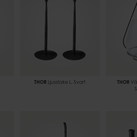
THOR
Ljusstake L, Svart
THOR
Vär
S