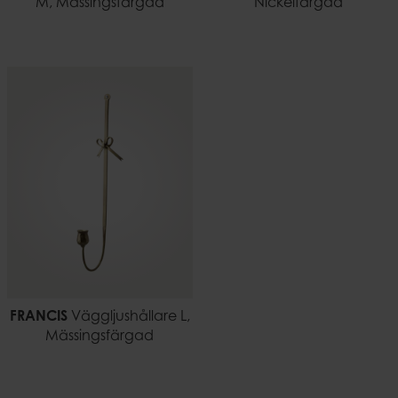
M, Mässingsfärgad
Nickelfärgad
FRANCIS
Väggljushållare L,
Mässingsfärgad