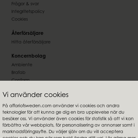
0,60
Frågor & svar
Integritetspolicy
Cookies
Återförsäljare
Hitta återförsäljare
Koncernbolag
Ambiente
Brafab
Conform
Furninova
Vi använder cookies
MTI
På affariofsweden.com använder vi cookies och andra
Följ oss
teknologier för att kunna ge dig en bra upplevelse när du
besöker oss. Vi använder även cookies för statistik så att vi kan
förbättra vår webbplats, för personalisering av annonser samt i
marknadsföringssyfte. Du väljer själv om du vill acceptera