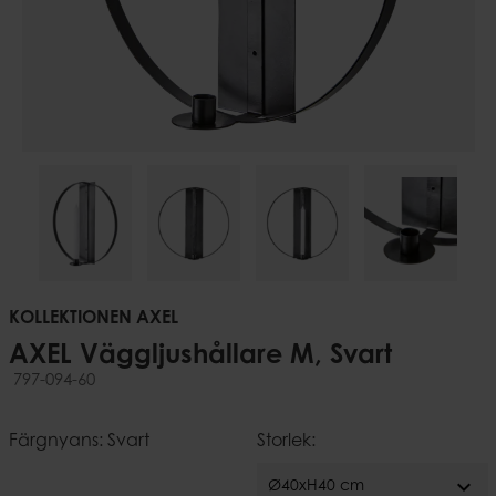
KOLLEKTIONEN AXEL
AXEL Väggljushållare M, Svart
797-094-60
Färgnyans: Svart
Storlek:
expand_more
Ø40xH40 cm