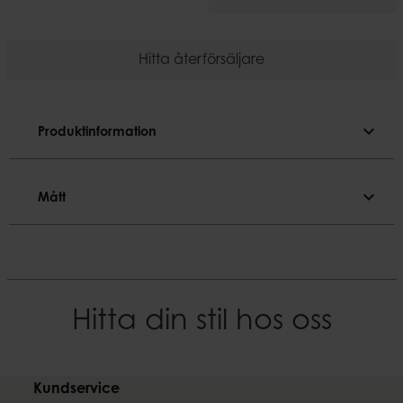
Hitta återförsäljare
expand_more
Produktinformation
Produktinformation
expand_more
Mått
Färgnyans
Svart
Mått
Material
Diameter
Järn
40 cm
Hitta din stil hos oss
EAN-kod
Höjd
7332793182254
40 cm
Kundservice
Vikt