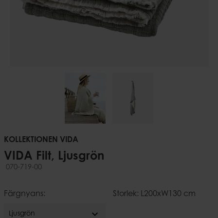
KOLLEKTIONEN VIDA
VIDA Filt, Ljusgrön
070-719-00
Färgnyans:
Storlek: L200xW130 cm
expand_more
Ljusgrön