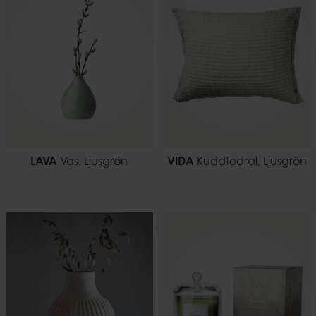
7332793180441
1,36
LAVA
Vas, Ljusgrön
VIDA
Kuddfodral, Ljusgrön