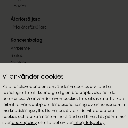
Cookies
Återförsäljare
Hitta återförsäljare
Koncernbolag
Ambiente
Brafab
Conform
Furninova
Vi använder cookies
MTI
På affariofsweden.com använder vi cookies och andra
Följ oss
teknologier för att kunna ge dig en bra upplevelse när du
besöker oss. Vi använder även cookies för statistik så att vi kan
förbättra vår webbplats, för personalisering av annonser samt i
marknadsföringssyfte. Du väljer själv om du vill acceptera
cookies och du kan när som helst ändra ditt val. Läs gärna mer
Affari of Sweden
i vår
cookiepolicy
eller ta del av vår
integritetspolicy
.