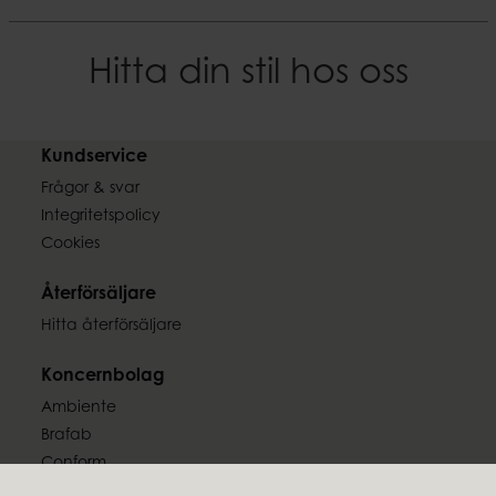
Hitta din stil hos oss
Kundservice
Frågor & svar
Integritetspolicy
Cookies
Återförsäljare
Hitta återförsäljare
Koncernbolag
Ambiente
Brafab
Conform
Furninova