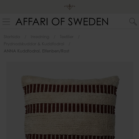
Startsida
Inredning
Textilier
Prydnadskuddar & Kuddfodral
ANNA Kuddfodral, Elfenben/rost