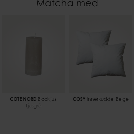
Matcha med
Återvunnen bomull
Bredd
50
Tvättråd
Endast handtvätt.
Vikt
0,43 kg
EAN-kod
7332793200712
COTE NORD
Blockljus,
COSY
Innerkudde, Beige
Ljusgrå