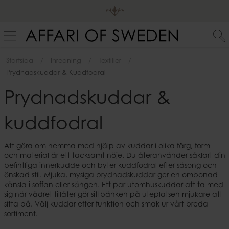
Startsida
Inredning
Textilier
Prydnadskuddar & Kuddfodral
Prydnadskuddar &
kuddfodral
Att göra om hemma med hjälp av kuddar i olika färg, form
och material är ett tacksamt nöje. Du återanvänder såklart din
befintliga innerkudde och byter kuddfodral efter säsong och
önskad stil. Mjuka, mysiga prydnadskuddar ger en ombonad
känsla i soffan eller sängen. Ett par utomhuskuddar att ta med
sig när vädret tillåter gör sittbänken på uteplatsen mjukare att
sitta på. Välj kuddar efter funktion och smak ur vårt breda
sortiment.