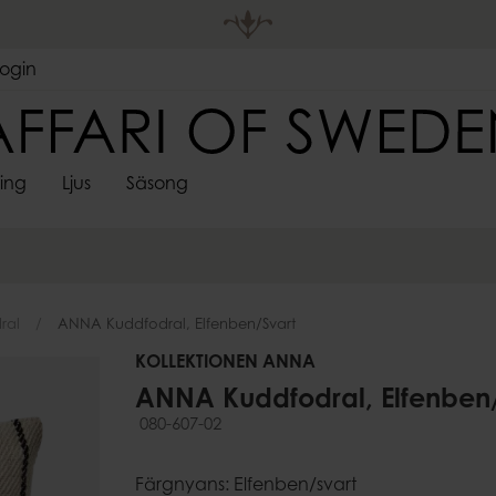
Login
ting
Ljus
Säsong
DEKORATIVA
LJUSHÅLL
 FÖRVARING
S
SPINDELVÄVSLJUS
FÖRVARING
ADVENTSLJUSSTAKAR
VÄGGDEKORATIONER
SARONGER
UTELJUS
PÅSKDEKORAT
LJUSMAN
LJUS
LYKTOR
re
Korgar
Skyltar & ramar
Värmeljush
Lådor
ral
ANNA Kuddfodral, Elfenben/svart
Stormglas
pläggningsfat
ssoarer
Krokar
Lyktor
KOLLEKTIONEN ANNA
Ljusstakar &
ANNA Kuddfodral, Elfenben/
Kandelabr
080-607-02
Väggljushå
er
Adventslju
Färgnyans: Elfenben/svart