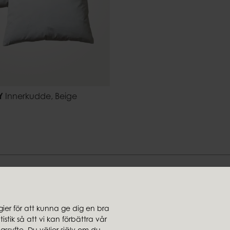
Y
Innerkudde, Beige
Hitta din stil hos oss
er för att kunna ge dig en bra
stik så att vi kan förbättra vår
jare
Koncernbolag