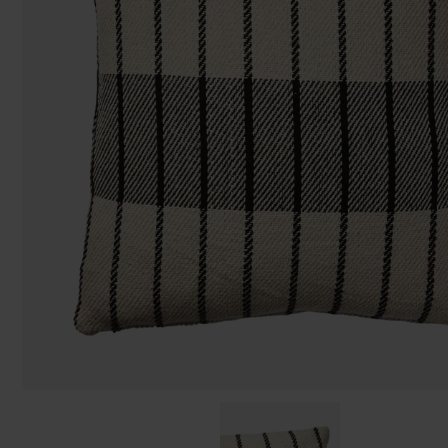
Påsar