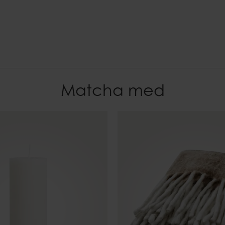
EAN-kod
7332793187174
Matcha med