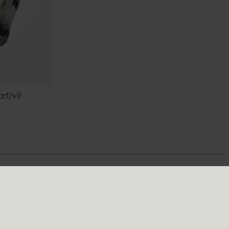
art/vit
Följ oss