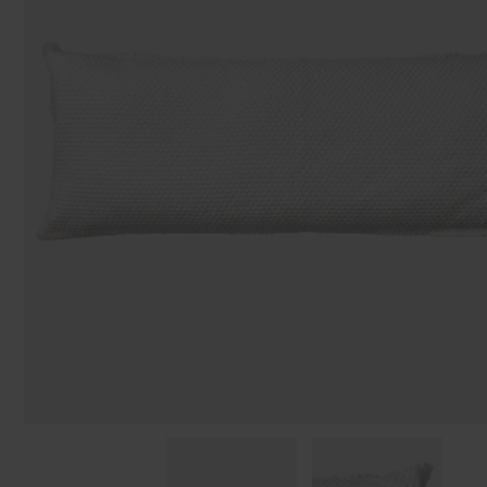
Påsar