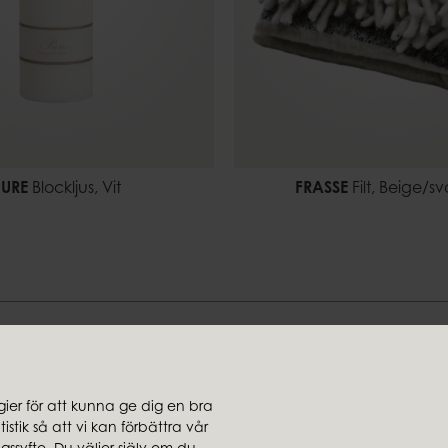
PURE
Blockljus, Vit
FRASSE
Filt, Beige/sv
Hitta din stil hos oss
er för att kunna ge dig en bra
stik så att vi kan förbättra vår
jare
Koncernbolag