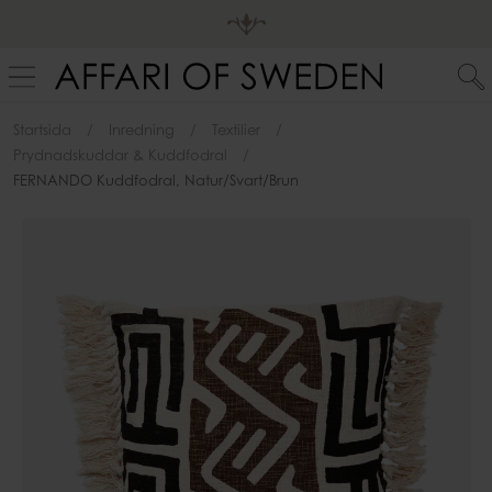
Startsida
Inredning
Textilier
Prydnadskuddar & Kuddfodral
FERNANDO Kuddfodral, Natur/svart/brun