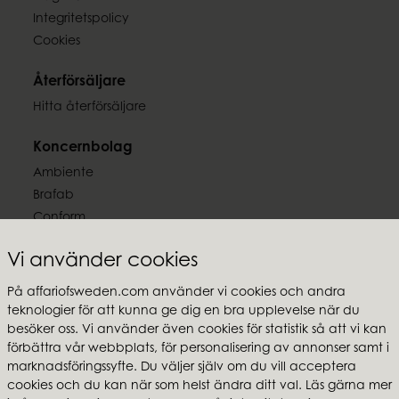
Integritetspolicy
Cookies
Återförsäljare
Hitta återförsäljare
Koncernbolag
Ambiente
Brafab
Conform
Furninova
Vi använder cookies
MTI
På affariofsweden.com använder vi cookies och andra
Följ oss
teknologier för att kunna ge dig en bra upplevelse när du
besöker oss. Vi använder även cookies för statistik så att vi kan
förbättra vår webbplats, för personalisering av annonser samt i
marknadsföringssyfte. Du väljer själv om du vill acceptera
cookies och du kan när som helst ändra ditt val. Läs gärna mer