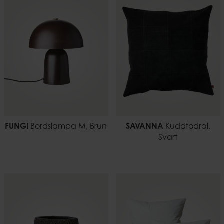
Maskintvätt 40˚C.
Vikt
0,25 kg
EAN-kod
7332793176178
FUNGI
Bordslampa M, Brun
SAVANNA
Kuddfodral,
Svart