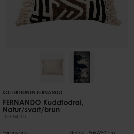
KOLLEKTIONEN FERNANDO
FERNANDO Kuddfodral,
Natur/svart/brun
070-660-00
Färgnyans:
Storlek: L50xW50 cm