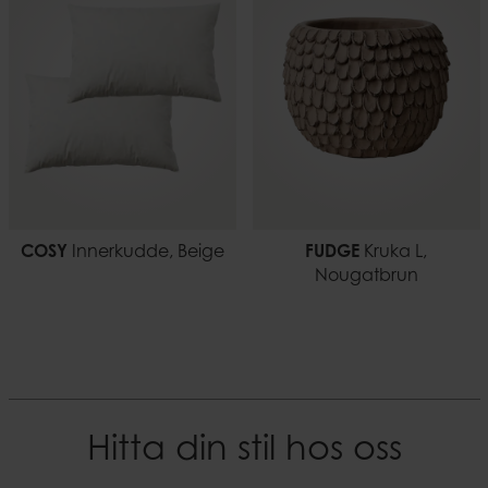
0,25 kg
EAN-kod
7332793176185
COSY
Innerkudde, Beige
FUDGE
Kruka L,
Nougatbrun
Hitta din stil hos oss