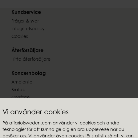
Kundservice
Frågor & svar
Integritetspolicy
Cookies
Återförsäljare
Hitta återförsäljare
Koncernbolag
Ambiente
Brafab
Conform
Furninova
Vi använder cookies
MTI
På affariofsweden.com använder vi cookies och andra
Följ oss
teknologier för att kunna ge dig en bra upplevelse när du
besöker oss. Vi använder även cookies för statistik så att vi kan