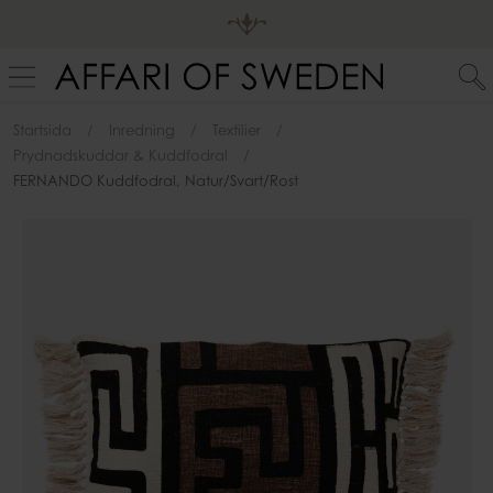
Startsida
Inredning
Textilier
Prydnadskuddar & Kuddfodral
FERNANDO Kuddfodral, Natur/svart/rost