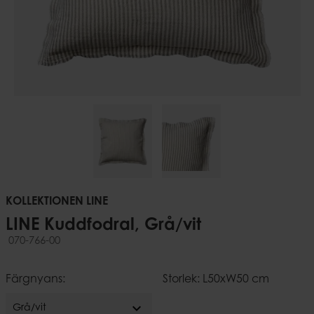
KOLLEKTIONEN LINE
LINE Kuddfodral, Grå/vit
070-766-00
Färgnyans:
Storlek: L50xW50 cm
expand_more
Grå/vit