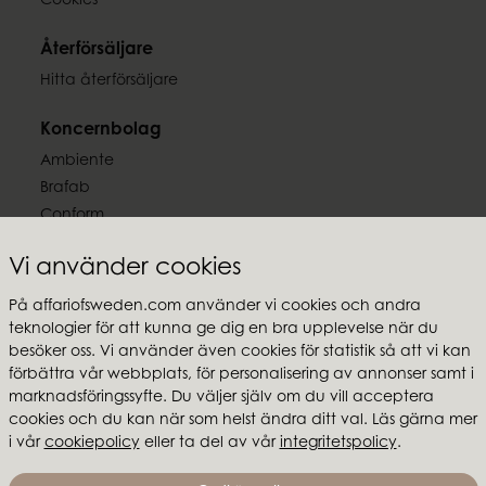
Cookies
Återförsäljare
Hitta återförsäljare
Koncernbolag
Ambiente
Brafab
Conform
Furninova
Vi använder cookies
MTI
På affariofsweden.com använder vi cookies och andra
Följ oss
teknologier för att kunna ge dig en bra upplevelse när du
besöker oss. Vi använder även cookies för statistik så att vi kan
förbättra vår webbplats, för personalisering av annonser samt i
marknadsföringssyfte. Du väljer själv om du vill acceptera
cookies och du kan när som helst ändra ditt val. Läs gärna mer
Affari of Sweden
i vår
cookiepolicy
eller ta del av vår
integritetspolicy
.
Om oss