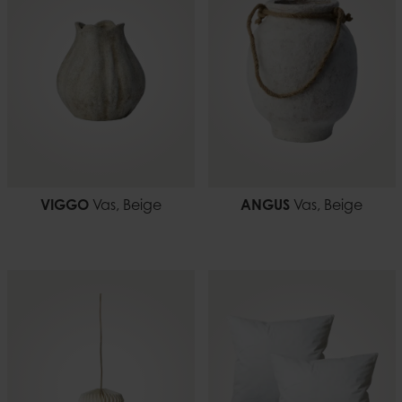
0,11 kg
EAN-kod
7332793197357
VIGGO
Vas, Beige
ANGUS
Vas, Beige