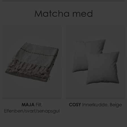
50 cm
Material
Matcha med
Bomull
Bredd
50
EAN-kod
7332793183862
Vikt
0,18 kg
MAJA
Filt,
COSY
Innerkudde, Beige
Elfenben/svart/senapsgul