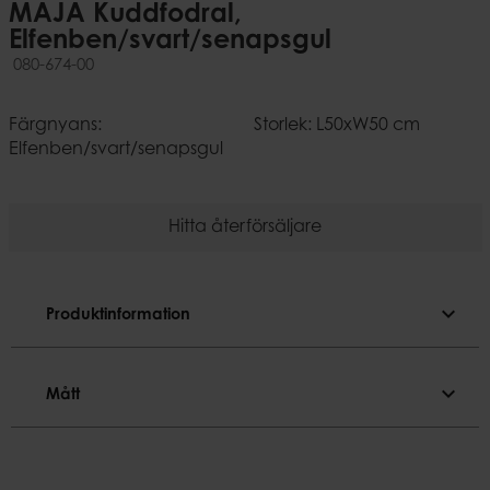
MAJA Kuddfodral,
Elfenben/svart/senapsgul
080-674-00
Färgnyans:
Storlek: L50xW50 cm
Elfenben/svart/senapsgul
Hitta återförsäljare
expand_more
Produktinformation
Produktinformation
expand_more
Mått
Kombinera med vår innerkudde COSY 070-052-01.
Mått
Färgnyans
Elfenben/svart/senapsgul
Längd