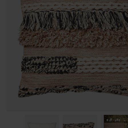
Påsar