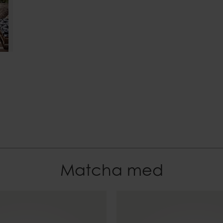
7332793173863
Matcha med