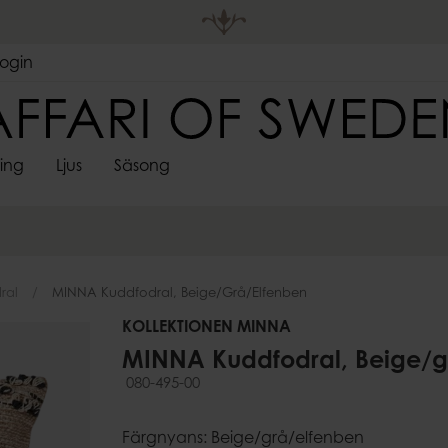
Login
ting
Ljus
Säsong
DEKORATIVA
LJUSHÅLL
 FÖRVARING
S
SPINDELVÄVSLJUS
FÖRVARING
ADVENTSLJUSSTAKAR
VÄGGDEKORATIONER
SARONGER
UTELJUS
PÅSKDEKORAT
LJUSMAN
LJUS
LYKTOR
re
Korgar
Skyltar & ramar
Värmeljush
Lådor
ral
MINNA Kuddfodral, Beige/grå/elfenben
Stormglas
pläggningsfat
ssoarer
Krokar
Lyktor
KOLLEKTIONEN MINNA
Ljusstakar &
MINNA Kuddfodral, Beige/g
Kandelabr
080-495-00
Väggljushå
er
Adventslju
Färgnyans: Beige/grå/elfenben