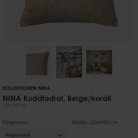
KOLLEKTIONEN NINA
NINA Kuddfodral, Beige/korall
070-707-01
Färgnyans:
Storlek: L50xW50 cm
expand_more
Beige/korall