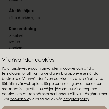
Cookies
Återförsäljare
Hitta återförsäljare
Koncernbolag
Ambiente
Brafab
Conform
Furninova
Vi använder cookies
MTI
På affariofsweden.com använder vi cookies och andra
Följ oss
teknologier för att kunna ge dig en bra upplevelse när du
besöker oss. Vi använder även cookies för statistik så att vi kan
förbättra vår webbplats, för personalisering av annonser samt i
marknadsföringssyfte. Du väljer själv om du vill acceptera
cookies och du kan när som helst ändra ditt val. Läs gärna mer
Affari of Sweden
i vår
cookiepolicy
eller ta del av vår
integritetspolicy
.
Om oss