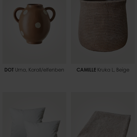
0,30
EAN-kod
7332793180274
DOT
Urna, Korall/elfenben
CAMILLE
Kruka L, Beige