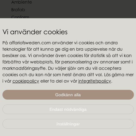
Ambiente
Brafab
Conform
Furninova
Vi använder cookies
MTI
På affariofsweden.com använder vi cookies och andra
Följ oss
teknologier för att kunna ge dig en bra upplevelse när du
besöker oss. Vi använder även cookies för statistik så att vi kan
förbättra vår webbplats, för personalisering av annonser samt i
marknadsföringssyfte. Du väljer själv om du vill acceptera
cookies och du kan när som helst ändra ditt val. Läs gärna mer
Affari of Sweden
i vår
cookiepolicy
eller ta del av vår
integritetspolicy
.
Om oss
Godkänn alla
Skapa stilen
Endast nödvändiga
Affari of Sweden | Hallarydsvägen 56A | 285 39 Markaryd
|
info@affariofsweden.com
Inställningar
© Copyright 2021 Affari of Sweden AB