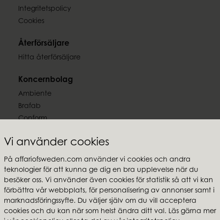
Integritetspolicy
Cookies
Återförsäljare
Hitta återförsäljare
Koncernbolag
Ambiente
Brafab
Conform
Furninova
Vi använder cookies
MTI
På affariofsweden.com använder vi cookies och andra
Följ oss
teknologier för att kunna ge dig en bra upplevelse när du
besöker oss. Vi använder även cookies för statistik så att vi kan
förbättra vår webbplats, för personalisering av annonser samt i
marknadsföringssyfte. Du väljer själv om du vill acceptera
cookies och du kan när som helst ändra ditt val. Läs gärna mer