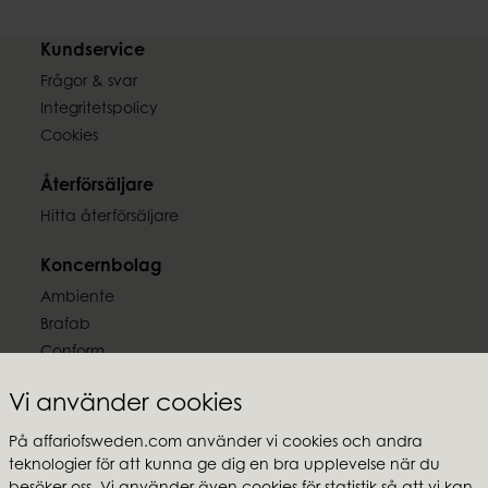
Kundservice
Frågor & svar
Integritetspolicy
Cookies
Återförsäljare
Hitta återförsäljare
Koncernbolag
Ambiente
Brafab
Conform
Furninova
Vi använder cookies
MTI
På affariofsweden.com använder vi cookies och andra
Följ oss
teknologier för att kunna ge dig en bra upplevelse när du