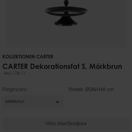
KOLLEKTIONEN CARTER
CARTER Dekorationsfat S, Mörkbrun
446-178-71
Färgnyans:
Storlek: Ø28xH49 cm
expand_more
Mörkbrun
Hitta återförsäljare