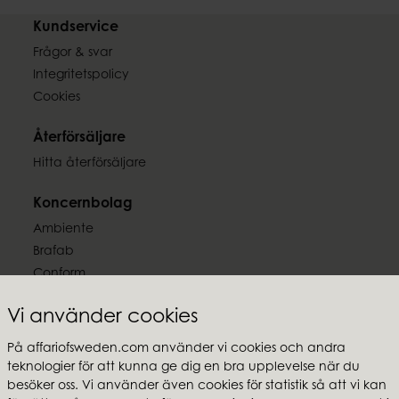
Kundservice
Frågor & svar
Integritetspolicy
Cookies
Återförsäljare
Hitta återförsäljare
Koncernbolag
Ambiente
Brafab
Conform
Furninova
Vi använder cookies
MTI
På affariofsweden.com använder vi cookies och andra
Följ oss
teknologier för att kunna ge dig en bra upplevelse när du
besöker oss. Vi använder även cookies för statistik så att vi kan