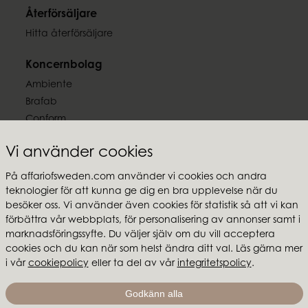
Återförsäljare
Hitta återförsäljare
Koncernbolag
Ambiente
Brafab
Conform
Furninova
Vi använder cookies
MTI
På affariofsweden.com använder vi cookies och andra
Följ oss
teknologier för att kunna ge dig en bra upplevelse när du
besöker oss. Vi använder även cookies för statistik så att vi kan
förbättra vår webbplats, för personalisering av annonser samt i
marknadsföringssyfte. Du väljer själv om du vill acceptera
cookies och du kan när som helst ändra ditt val. Läs gärna mer
Affari of Sweden
i vår
cookiepolicy
eller ta del av vår
integritetspolicy
.
Om oss
Godkänn alla
Skapa stilen