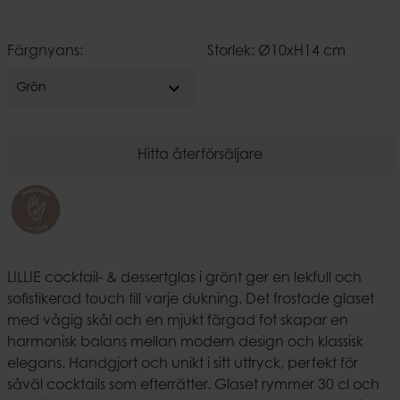
Färgnyans:
Storlek: Ø10xH14 cm
expand_more
Grön
Hitta återförsäljare
LILLIE cocktail- & dessertglas i grönt ger en lekfull och
sofistikerad touch till varje dukning. Det frostade glaset
med vågig skål och en mjukt färgad fot skapar en
harmonisk balans mellan modern design och klassisk
elegans. Handgjort och unikt i sitt uttryck, perfekt för
såväl cocktails som efterrätter. Glaset rymmer 30 cl och