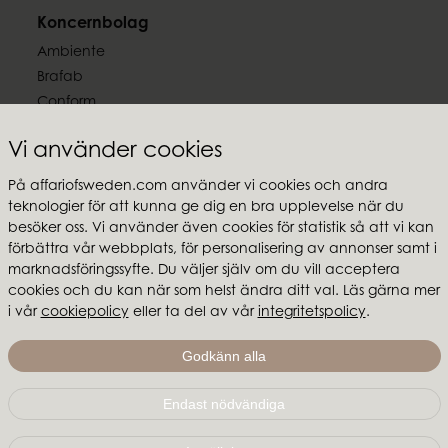
Koncernbolag
Ambiente
Brafab
Conform
Furninova
Vi använder cookies
MTI
På affariofsweden.com använder vi cookies och andra
Följ oss
teknologier för att kunna ge dig en bra upplevelse när du
besöker oss. Vi använder även cookies för statistik så att vi kan
förbättra vår webbplats, för personalisering av annonser samt i
marknadsföringssyfte. Du väljer själv om du vill acceptera
cookies och du kan när som helst ändra ditt val. Läs gärna mer
Affari of Sweden
i vår
cookiepolicy
eller ta del av vår
integritetspolicy
.
Om oss
Godkänn alla
Skapa stilen
Endast nödvändiga
Affari of Sweden | Hallarydsvägen 56A | 285 39 Markaryd
|
info@affariofsweden.com