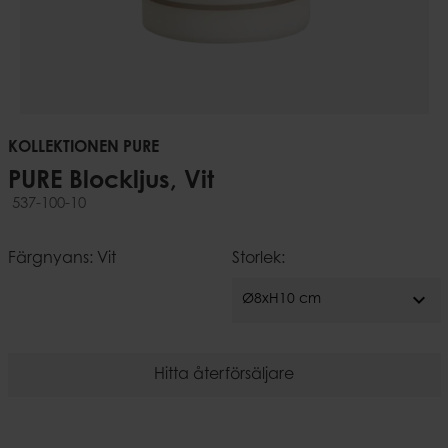
KOLLEKTIONEN PURE
PURE Blockljus, Vit
537-100-10
Färgnyans: Vit
Storlek:
expand_more
Ø8xH10 cm
Hitta återförsäljare