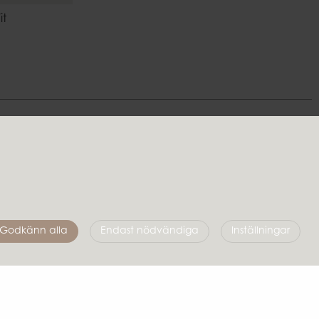
it
Följ oss
Godkänn alla
Endast nödvändiga
Inställningar
Affari of Sweden
Om oss
Skapa stilen