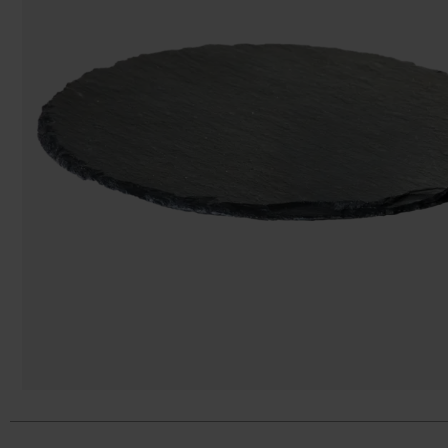
Påsar