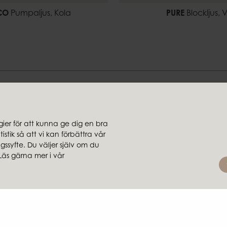
CO
Pumpaljus, Kola
PURE
Blockljus, V
Hitta din stil hos oss
er för att kunna ge dig en bra
stik så att vi kan förbättra vår
jare
Koncernbolag
ssyfte. Du väljer själv om du
rsäljare
Ambiente
Läs gärna mer i vår
Brafab
Conform
Furninova
MTI