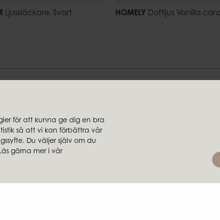
R
Ljussläckare, Svart
HOMELY
Doftljus Vanilla car
Hitta din stil hos oss
er för att kunna ge dig en bra
stik så att vi kan förbättra vår
jare
Koncernbolag
ssyfte. Du väljer själv om du
rsäljare
Ambiente
Läs gärna mer i vår
Brafab
Conform
Furninova
MTI