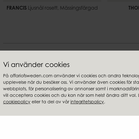
FRANCIS
Ljusnål rosett, Mässingsfärgad
THO
Vi använder cookies
På affariofsweden.com använder vi cookies och andra teknologi
upplevelse när du besöker oss. Vi använder även cookies för stati
Kundservice
Återförsäl
webbplats, för personalisering av annonser samt i marknadsföring
Frågor & svar
Hitta återfö
vill acceptera cookies och du kan när som helst ändra ditt val. 
cookiepolicy
eller ta del av vår
integritetspolicy
.
Integritetspolicy
Cookies