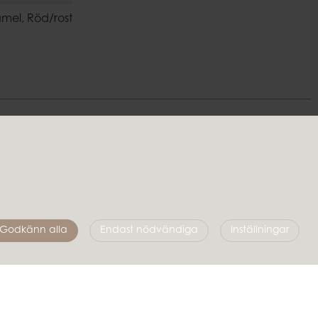
amel, Röd/rost
Följ oss
Godkänn alla
Endast nödvändiga
Inställningar
Affari of Sweden
Om oss
Skapa stilen