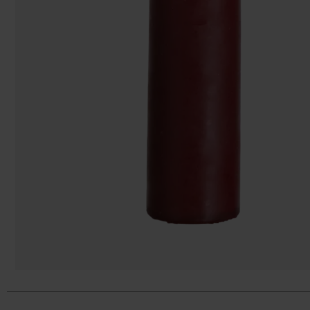
Påsar