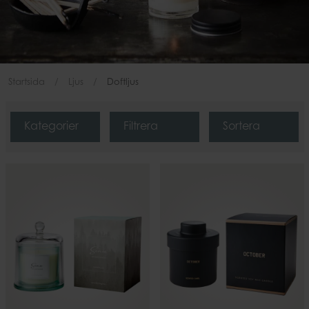
Startsida
Ljus
Doftljus
Kategorier
Filtrera
Sortera