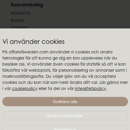
Koncernbolag
Ambiente
Brafab
Conform
Furninova
Vi använder cookies
MTI
På affariofsweden.com använder vi cookies och andra
Följ oss
teknologier för att kunna ge dig en bra upplevelse när du
besöker oss. Vi använder även cookies för statistik så att vi kan
förbättra vår webbplats, för personalisering av annonser samt i
marknadsföringssyfte. Du väljer själv om du vill acceptera
cookies och du kan när som helst ändra ditt val. Läs gärna mer
Affari of Sweden
i vår
cookiepolicy
eller ta del av vår
integritetspolicy
.
Om oss
Godkänn alla
Skapa stilen
Endast nödvändiga
Affari of Sweden | Hallarydsvägen 56A | 285 39 Markaryd
|
info@affariofsweden.com
Inställningar