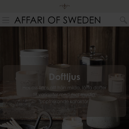
Doftljus
Hos oss finns allt från milda, lätta dofter
till varianter med mer mustig,
uppfriskande karaktär.