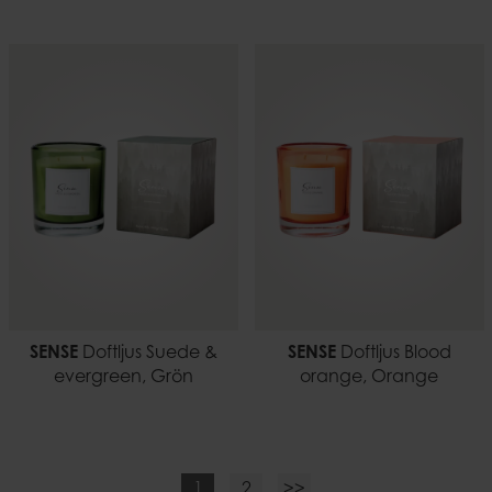
SENSE
Doftljus Suede &
SENSE
Doftljus Blood
evergreen, Grön
orange, Orange
1
2
>>