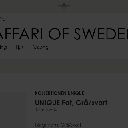
Login
ting
Ljus
Säsong
DEKORATIVA
LJUSHÅLL
 FÖRVARING
S
SPINDELVÄVSLJUS
FÖRVARING
ADVENTSLJUSSTAKAR
VÄGGDEKORATIONER
SARONGER
UTELJUS
PÅSKDEKORAT
LJUSMAN
LJUS
LYKTOR
re
Korgar
Skyltar & ramar
Värmeljush
Lådor
Stormglas
pläggningsfat
ssoarer
Krokar
Lyktor
KOLLEKTIONEN UNIQUE
Ljusstakar &
UNIQUE Fat, Grå/svart
Kandelabr
076-312-00
Väggljushå
er
Adventslju
Färgnyans: Grå/svart