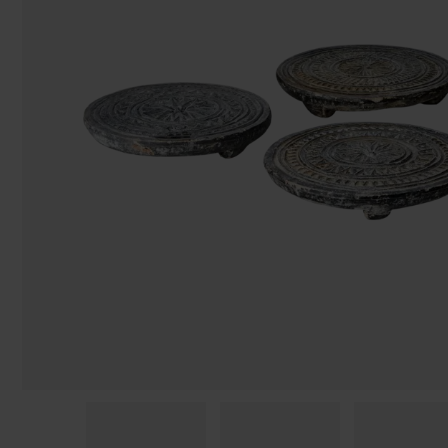
Påsar