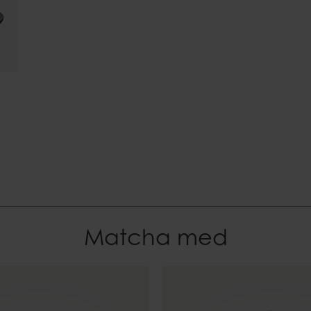
EAN-kod
7332793171289
Matcha med