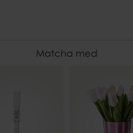
EAN-kod
5706294649189
Dokument
Ljussäkerhet.pdf
Matcha med