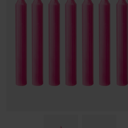
Påsar