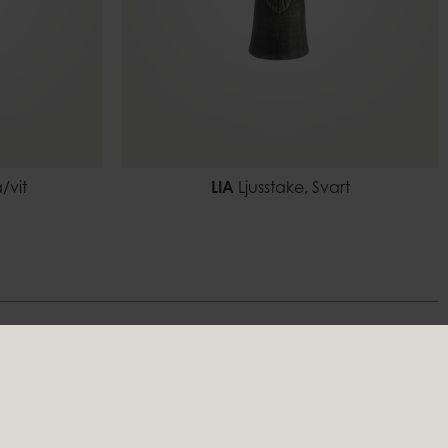
/vit
LIA
Ljusstake, Svart
Följ oss