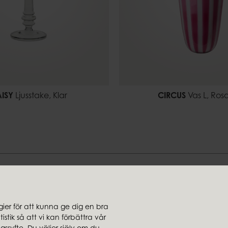
ISY
Ljusstake, Klar
CIRCUS
Vas L, Rosa
Hitta din stil hos oss
er för att kunna ge dig en bra
stik så att vi kan förbättra vår
jare
Koncernbolag