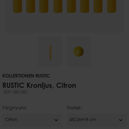
KOLLEKTIONEN RUSTIC
RUSTIC Kronljus, Citron
509-180-360
Färgnyans:
Storlek:
expand_more
expand_more
Citron
Ø2,2xH18 cm