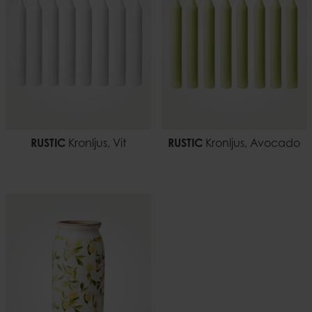
EAN-kod
5706294636189
Dokument
Ljussäkerhet.pdf
RUSTIC
Kronljus, Vit
RUSTIC
Kronljus, Avocado