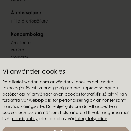
Cookies
Återförsäljare
Hitta återförsäljare
Koncernbolag
Ambiente
Brafab
Conform
Furninova
Vi använder cookies
MTI
På affariofsweden.com använder vi cookies och andra
Följ oss
teknologier för att kunna ge dig en bra upplevelse när du
besöker oss. Vi använder även cookies för statistik så att vi kan
förbättra vår webbplats, för personalisering av annonser samt i
marknadsföringssyfte. Du väljer själv om du vill acceptera
cookies och du kan när som helst ändra ditt val. Läs gärna mer
Affari of Sweden
i vår
cookiepolicy
eller ta del av vår
integritetspolicy
.
Om oss