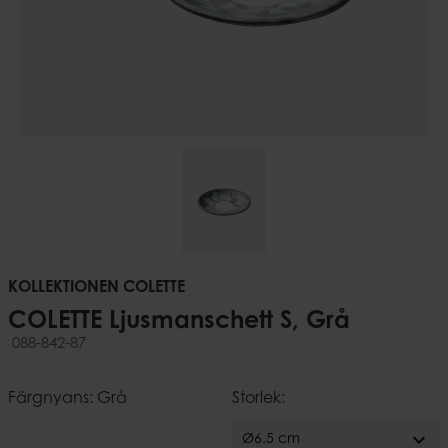
KOLLEKTIONEN COLETTE
COLETTE Ljusmanschett S, Grå
088-842-87
Färgnyans: Grå
Storlek:
expand_more
Ø6.5 cm