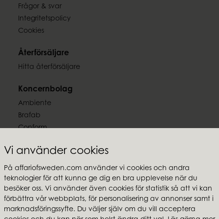
7332793192918
Frågor & svar
Integritetspolicy
Cookies
Återförsäljare
Hitta återförsäljare
Koncernbolag
Ambiente
Brafab
Conform
Furninova
Vi använder cookies
MTI
På affariofsweden.com använder vi cookies och andra
Följ oss
teknologier för att kunna ge dig en bra upplevelse när du
besöker oss. Vi använder även cookies för statistik så att vi kan
förbättra vår webbplats, för personalisering av annonser samt i
marknadsföringssyfte. Du väljer själv om du vill acceptera