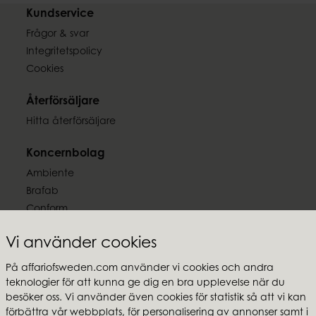
Kundservice
Material
Teak
Frågor & svar
Integritetspolicy
EAN-kod
Cookies
7332793188171
Återförsäljare
Hitta återförsäljare
Koncernbolag
Ambiente
Brafab
Conform
Furninova
Vi använder cookies
MTI
På affariofsweden.com använder vi cookies och andra
Följ oss
teknologier för att kunna ge dig en bra upplevelse när du
besöker oss. Vi använder även cookies för statistik så att vi kan
förbättra vår webbplats, för personalisering av annonser samt i