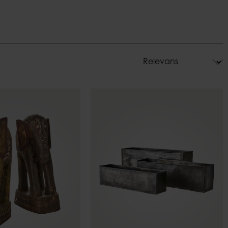
Krukhållare
Dekoration
are