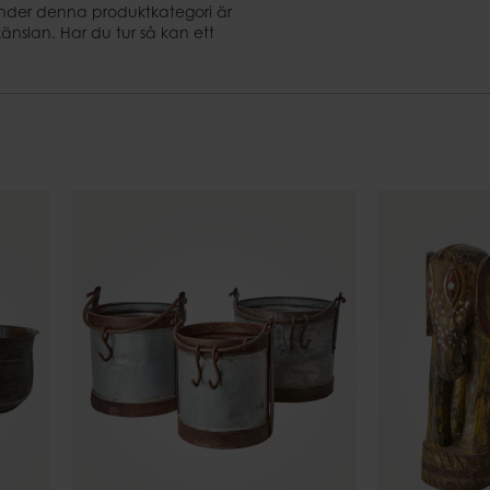
Ljusfat
Under denna produktkategori är
Eldkorgar
nslan. Har du tur så kan ett
Uteljushåll