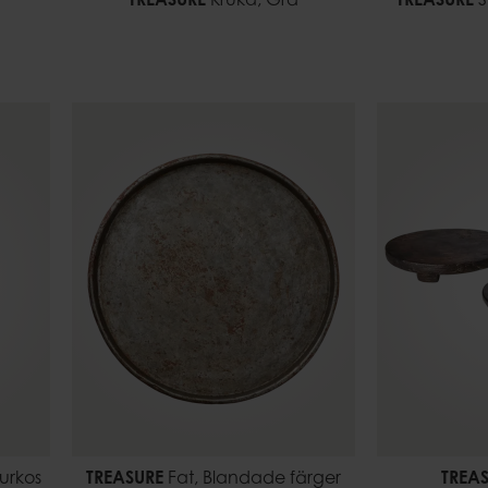
TREASURE
Kruka, Grå
TREASURE
S
urkos
TREASURE
Fat, Blandade färger
TREA