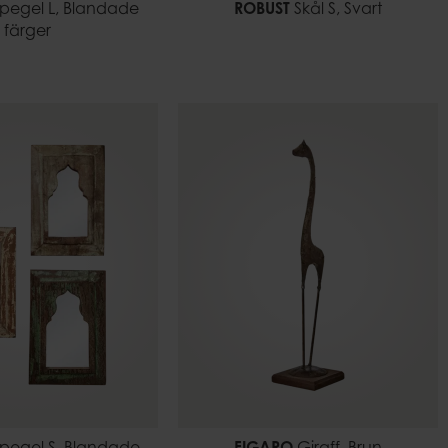
pegel L, Blandade
ROBUST
Skål S, Svart
färger