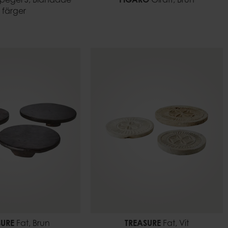
pegel S, Blandade
FIGARO
Giraff, Brun
färger
SURE
Fat, Brun
TREASURE
Fat, Vit