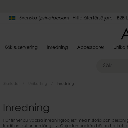
Svenska (
privatperson
)
Hitta återförsäljare
B2B 
Kök & servering
Inredning
Accessoarer
Unika 
PORSLIN & GLAS
BELYSNING
VÄSKOR
MÖBLER
DOFTLJUS
JULDEKORATION
KRONLJUS
TEXTILIER
BLOCKLJUS
JULLJUS
SERVERING &
DEKORATION
STRÅHATTAR
INREDNING
VÄRMELJU
Prydnadskuddar &
Tallrikar
Lampor
Champagnekyla
Prydnadshästar
kuddfodral
Skålar
Lampskärmar
Flaskor & burkar
Statyetter
Innerkuddar
Startsida
Unika Ting
Inredning
Koppar
Lampstommar
Serverings- & up
Dekorativa acce
Dynor & sittkuddar
Glas
Lampfötter
Serveringsskålar
Kupor
Sittpuffar
Ljusslingor
Kannor
Speglar
Filtar
Inredning
Lamptillbehör
Fågelmatare
Gardiner
Väggdekoration
Sänghimlar
Här finner du vackra inredningsobjekt med historia och personli
tradition, kultur och långt liv. Objekten har från början haft et
Mattor