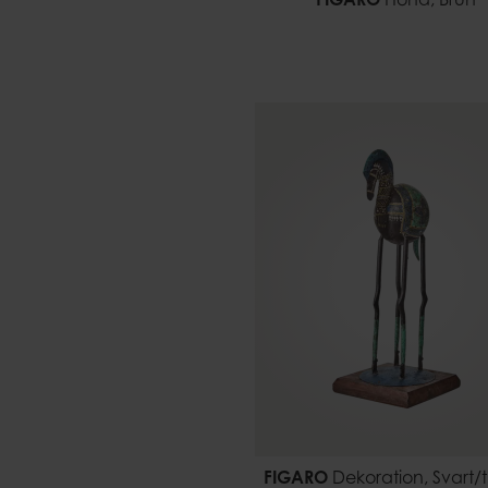
FIGARO
Höna, Brun
FIGARO
Dekoration, Svart/t