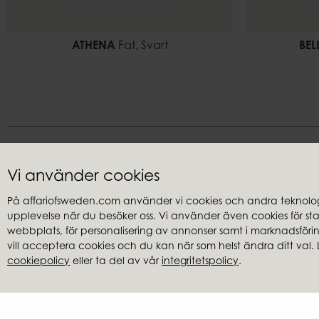
ATHENA
Fat, Svart
BEL
Vi använder cookies
På affariofsweden.com använder vi cookies och andra teknologi
upplevelse när du besöker oss. Vi använder även cookies för stati
Kundservice
Återförsäl
webbplats, för personalisering av annonser samt i marknadsföring
Frågor & svar
Hitta återfö
vill acceptera cookies och du kan när som helst ändra ditt val. 
cookiepolicy
eller ta del av vår
integritetspolicy
.
Integritetspolicy
Cookies