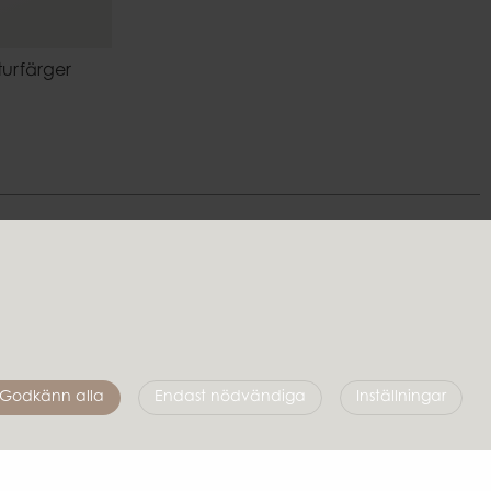
urfärger
Följ oss
Godkänn alla
Endast nödvändiga
Inställningar
Affari of Sweden