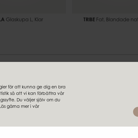
LA
Glaskupa L, Klar
TRIBE
Fat, Blandade nat
Hitta din stil hos oss
er för att kunna ge dig en bra
stik så att vi kan förbättra vår
jare
Koncernbolag
ssyfte. Du väljer själv om du
rsäljare
Ambiente
Läs gärna mer i vår
Brafab
Conform
Furninova
MTI