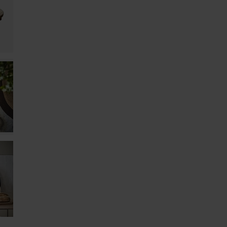
Trä
EAN-kod
7332793171166