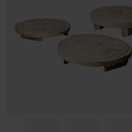
Påsar