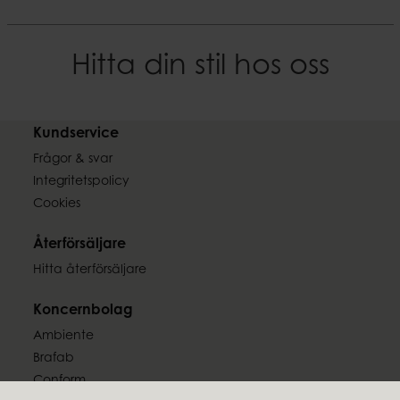
Hitta din stil hos oss
Kundservice
Frågor & svar
Integritetspolicy
Cookies
Återförsäljare
Hitta återförsäljare
Koncernbolag
Ambiente
Brafab
Conform