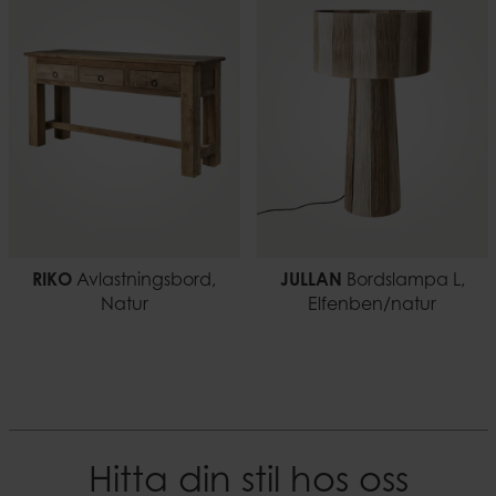
EAN-kod
Vikt
7332793193861
1,29 kg
RIKO
Avlastningsbord,
JULLAN
Bordslampa L,
Natur
Elfenben/natur
Hitta din stil hos oss