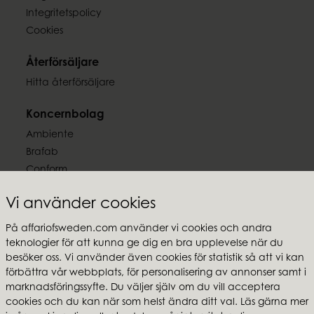
Integritetspolicy
Cookies
Återförsäljare
Hitta återförsäljare
Koncernbolag
Ambiente
Brafab
Conform
Furninova
Vi använder cookies
MTI
På affariofsweden.com använder vi cookies och andra
Följ oss
teknologier för att kunna ge dig en bra upplevelse när du
besöker oss. Vi använder även cookies för statistik så att vi kan
förbättra vår webbplats, för personalisering av annonser samt i
marknadsföringssyfte. Du väljer själv om du vill acceptera
cookies och du kan när som helst ändra ditt val. Läs gärna mer