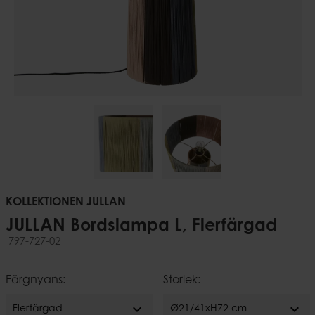
KOLLEKTIONEN JULLAN
JULLAN Bordslampa L, Flerfärgad
797-727-02
Färgnyans:
Storlek:
expand_more
expand_more
Flerfärgad
Ø21/41xH72 cm