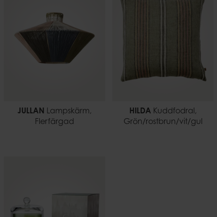
7332793198613
1,87 kg
JULLAN
Lampskärm,
HILDA
Kuddfodral,
Flerfärgad
Grön/rostbrun/vit/gul