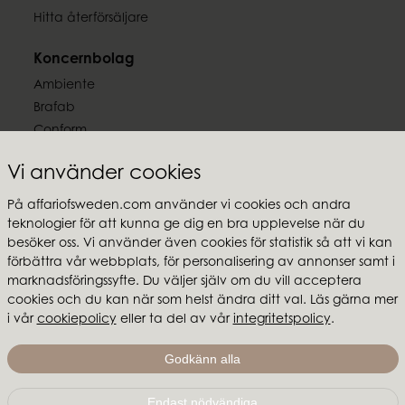
Hitta återförsäljare
Koncernbolag
Ambiente
Brafab
Conform
Furninova
Vi använder cookies
MTI
På affariofsweden.com använder vi cookies och andra
Följ oss
teknologier för att kunna ge dig en bra upplevelse när du
besöker oss. Vi använder även cookies för statistik så att vi kan
förbättra vår webbplats, för personalisering av annonser samt i
marknadsföringssyfte. Du väljer själv om du vill acceptera
cookies och du kan när som helst ändra ditt val. Läs gärna mer
i vår
cookiepolicy
eller ta del av vår
integritetspolicy
.
Affari of Sweden
Om oss
Godkänn alla
Skapa stilen
Endast nödvändiga