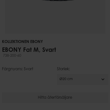
KOLLEKTIONEN EBONY
EBONY Fat M, Svart
738-200-60
Färgnyans: Svart
Storlek:
expand_more
Ø20 cm
Hitta återförsäljare