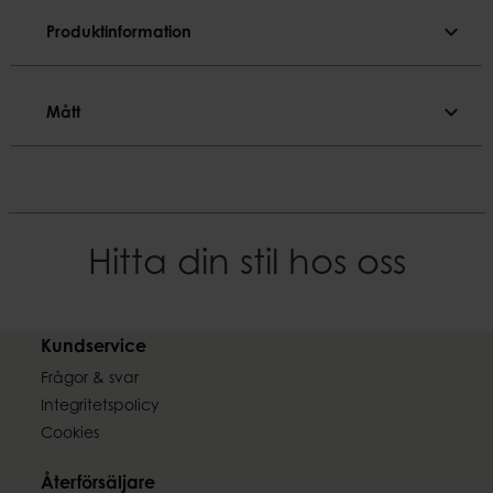
expand_more
Produktinformation
Produktinformation
expand_more
Mått
Färgnyans
Svart
Mått
Material
Diameter
Skiffer
20 cm
Hitta din stil hos oss
EAN-kod
Vikt
7332188027146
0,40 kg
Kundservice
Frågor & svar
Integritetspolicy
Cookies
Återförsäljare