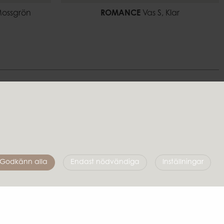
 Mossgrön
ROMANCE
Vas S, Klar
Följ oss
Godkänn alla
Endast nödvändiga
Inställningar
Affari of Sweden
Om oss
Skapa stilen