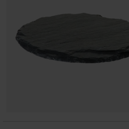
Påsar