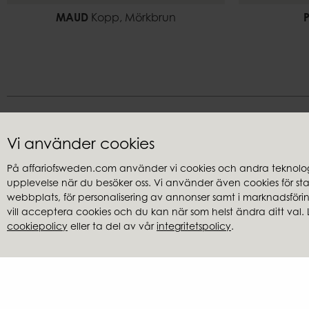
MAUD
Kopp, Mörkbrun
Vi använder cookies
På affariofsweden.com använder vi cookies och andra teknologi
upplevelse när du besöker oss. Vi använder även cookies för stati
Kundservice
Återförsäl
webbplats, för personalisering av annonser samt i marknadsföring
Frågor & svar
Hitta återfö
vill acceptera cookies och du kan när som helst ändra ditt val. 
cookiepolicy
eller ta del av vår
integritetspolicy
.
Integritetspolicy
Cookies