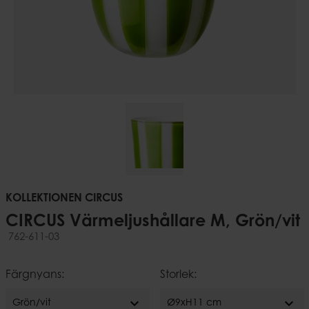
KOLLEKTIONEN CIRCUS
CIRCUS Värmeljushållare M, Grön/vit
762-611-03
Färgnyans:
Storlek:
expand_more
expand_more
Grön/vit
Ø9xH11 cm