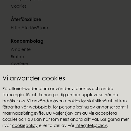
Cookies
Återförsäljare
Hitta återförsäljare
Koncernbolag
Ambiente
Brafab
Conform
Furninova
Vi använder cookies
MTI
På affariofsweden.com använder vi cookies och andra
Följ oss
teknologier för att kunna ge dig en bra upplevelse när du
besöker oss. Vi använder även cookies för statistik så att vi kan
förbättra vår webbplats, för personalisering av annonser samt i
marknadsföringssyfte. Du väljer själv om du vill acceptera
cookies och du kan när som helst ändra ditt val. Läs gärna mer
Affari of Sweden
i vår
cookiepolicy
eller ta del av vår
integritetspolicy
.