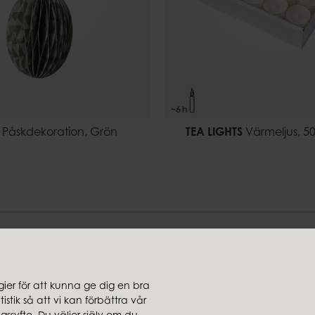
Påskdekoration, Grön
TEA LIGHTS
Värmeljus, 50
Hitta din stil hos oss
er för att kunna ge dig en bra
stik så att vi kan förbättra vår
jare
Koncernbolag