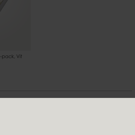
-pack, Vit
Följ oss