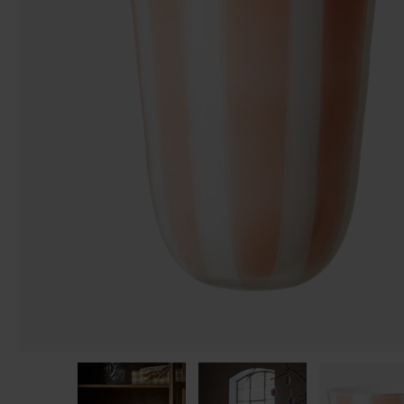
Påsar