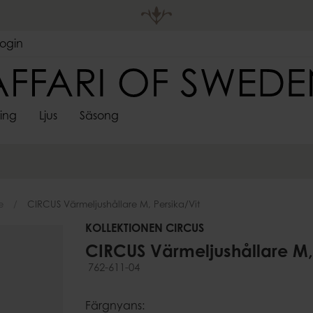
Login
ting
Ljus
Säsong
DEKORATIVA
LJUSHÅLL
 FÖRVARING
S
SPINDELVÄVSLJUS
FÖRVARING
ADVENTSLJUSSTAKAR
VÄGGDEKORATIONER
SARONGER
UTELJUS
PÅSKDEKORAT
LJUSMAN
LJUS
LYKTOR
re
Korgar
Skyltar & ramar
Värmeljush
Lådor
e
CIRCUS Värmeljushållare M, Persika/vit
Stormglas
pläggningsfat
ssoarer
Krokar
Lyktor
KOLLEKTIONEN CIRCUS
Ljusstakar &
CIRCUS Värmeljushållare M, 
Kandelabr
762-611-04
Väggljushå
er
Adventslju
Färgnyans: