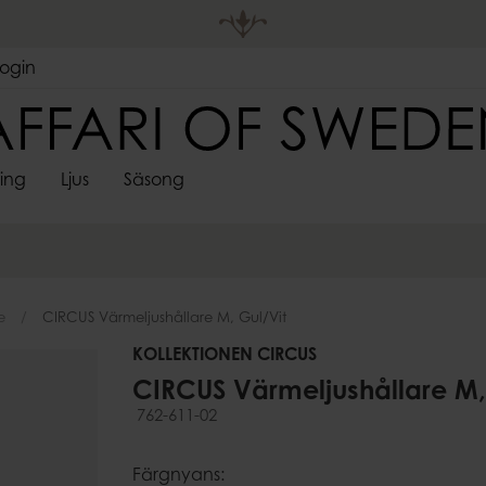
Login
ting
Ljus
Säsong
DEKORATIVA
LJUSHÅLL
 FÖRVARING
S
SPINDELVÄVSLJUS
FÖRVARING
ADVENTSLJUSSTAKAR
VÄGGDEKORATIONER
SARONGER
UTELJUS
PÅSKDEKORAT
LJUSMAN
LJUS
LYKTOR
re
Korgar
Skyltar & ramar
Värmeljush
Lådor
e
CIRCUS Värmeljushållare M, Gul/vit
Stormglas
pläggningsfat
ssoarer
Krokar
Lyktor
KOLLEKTIONEN CIRCUS
Ljusstakar &
CIRCUS Värmeljushållare M, 
Kandelabr
762-611-02
Väggljushå
er
Adventslju
Färgnyans: