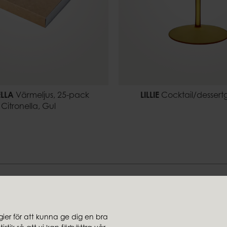
LLA
Värmeljus, 25-pack
LILLIE
Cocktail/dessertg
Citronella, Gul
Hitta din stil hos oss
er för att kunna ge dig en bra