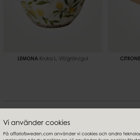
LEMONA
Kruka L, Vit/grön/gul
CITRONE
Vi använder cookies
På affariofsweden.com använder vi cookies och andra teknologi