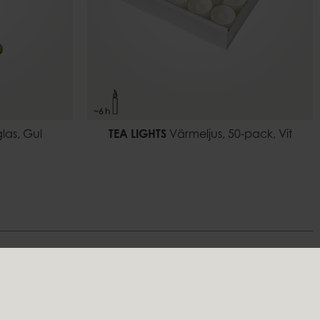
las, Gul
TEA LIGHTS
Värmeljus, 50-pack, Vit