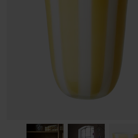
Påsar