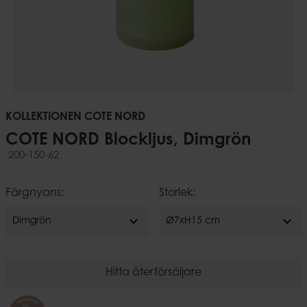
KOLLEKTIONEN COTE NORD
COTE NORD Blockljus, Dimgrön
200-150-62
Färgnyans:
Storlek:
expand_more
expand_more
Dimgrön
Ø7xH15 cm
Hitta återförsäljare