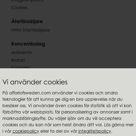
Integritetspolicy
~50 h
Cookies
EAN-kod
Återförsäljare
7332793198934
Hitta återförsäljare
Dokument
Koncernbolag
Ljussäkerhet.pdf
Ambiente
Brafab
Conform
Furninova
Vi använder cookies
MTI
På affariofsweden.com använder vi cookies och andra
Följ oss
teknologier för att kunna ge dig en bra upplevelse när du
besöker oss. Vi använder även cookies för statistik så att vi kan
förbättra vår webbplats, för personalisering av annonser samt i
marknadsföringssyfte. Du väljer själv om du vill acceptera
cookies och du kan när som helst ändra ditt val. Läs gärna mer
i vår
cookiepolicy
eller ta del av vår
integritetspolicy
.
Affari of Sweden