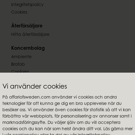
Integritetspolicy
Cookies
Återförsäljare
Hitta återförsäljare
Koncernbolag
Ambiente
Brafab
Conform
Furninova
Vi använder cookies
MTI
På affariofsweden.com använder vi cookies och andra
Följ oss
teknologier för att kunna ge dig en bra upplevelse när du
besöker oss. Vi använder även cookies för statistik så att vi kan
förbättra vår webbplats, för personalisering av annonser samt i
marknadsföringssyfte. Du väljer själv om du vill acceptera
cookies och du kan när som helst ändra ditt val. Läs gärna mer