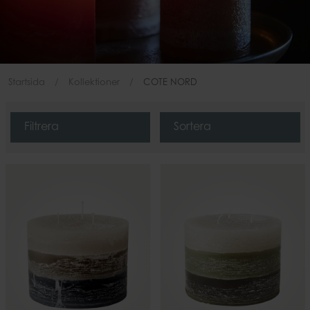
Startsida
Kollektioner
COTE NORD
Filtrera
Sortera