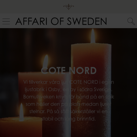
COTE NORD
Vi tillverkar våra ljus COTE NORD i egen
ljusfabrik i Osby, en by i södra Sverige.
Bomullsveken knyts för hand på en spik
som håller den på plats medan ljuset
stelnar. På så sätt säkerställer vi en
stabil och lång brinntid.