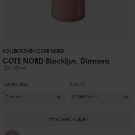
KOLLEKTIONEN COTE NORD
COTE NORD Blockljus, Dimrosa
200-150-48
Färgnyans:
Storlek:
expand_more
expand_more
Dimrosa
Ø7xH15 cm
Hitta återförsäljare