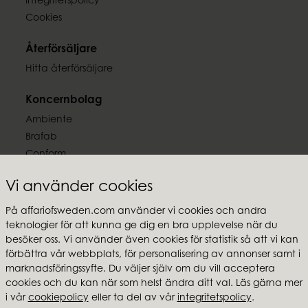
Integritetspolicy
~50 h
Cookies
EAN-kod
Återförsäljare
7332793198927
Hitta återförsäljare
Dokument
Koncernbolag
Ljussäkerhet.pdf
Ambiente
Brafab
Conform
Furninova
Vi använder cookies
MTI
På affariofsweden.com använder vi cookies och andra
Följ oss
teknologier för att kunna ge dig en bra upplevelse när du
besöker oss. Vi använder även cookies för statistik så att vi kan
förbättra vår webbplats, för personalisering av annonser samt i
marknadsföringssyfte. Du väljer själv om du vill acceptera
cookies och du kan när som helst ändra ditt val. Läs gärna mer
i vår
cookiepolicy
eller ta del av vår
integritetspolicy
.
Affari of Sweden