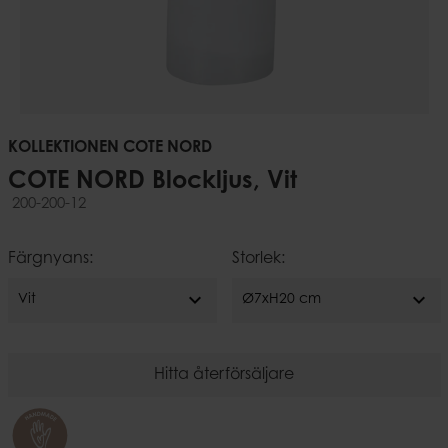
KOLLEKTIONEN COTE NORD
COTE NORD Blockljus, Vit
200-200-12
Färgnyans:
Storlek:
expand_more
expand_more
Vit
Ø7xH20 cm
Hitta återförsäljare