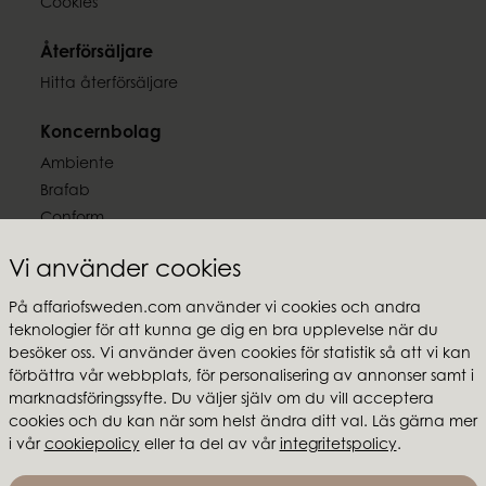
Cookies
EAN-kod
Återförsäljare
7332793101958
Hitta återförsäljare
Dokument
Koncernbolag
Ljussäkerhet.pdf
Ambiente
Brafab
Conform
Furninova
Vi använder cookies
MTI
På affariofsweden.com använder vi cookies och andra
Följ oss
teknologier för att kunna ge dig en bra upplevelse när du
besöker oss. Vi använder även cookies för statistik så att vi kan
förbättra vår webbplats, för personalisering av annonser samt i
marknadsföringssyfte. Du väljer själv om du vill acceptera
cookies och du kan när som helst ändra ditt val. Läs gärna mer
i vår
cookiepolicy
eller ta del av vår
integritetspolicy
.
Affari of Sweden
Om oss